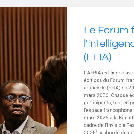
Le Forum 
l'intelligen
(FFIA)
L'AFRIA est fière d'av
éditions du Forum fran
artificielle (FFIA) en
mars 2026. Chaque édi
participants, tant en p
l'espace francophone. 
mars 2026 à la Bibliot
cadre de l’Invisible Fe
2026), a abordé des t