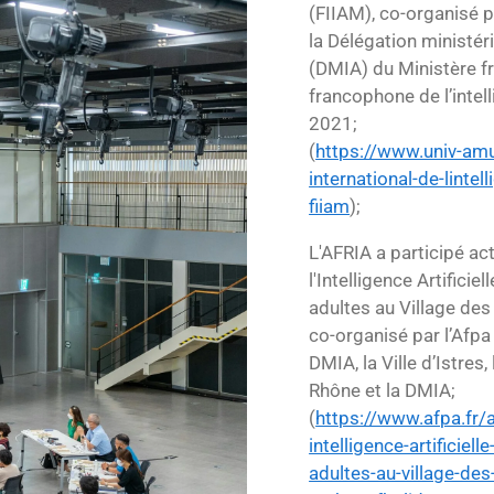
(FIIAM), co-organisé p
la Délégation ministériel
(DMIA) du Ministère fra
francophone de l’intell
2021;
(
https://www.univ-amu.
international-de-lintell
fiiam
);
L'AFRIA a participé a
l'Intelligence Artifici
adultes au Village des 
co-organisé par l’Afpa
DMIA, la Ville d’Istres
Rhône et la DMIA;
(
https://www.afpa.fr/a
intelligence-artificiel
adultes-au-village-des