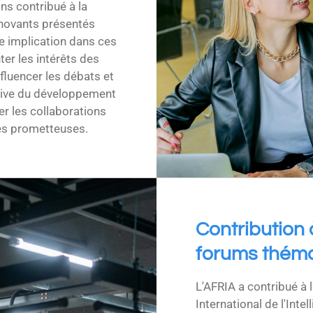
ons contribué à la
nnovants présentés
e implication dans ces
r les intérêts des
nfluencer les débats et
sive du développement
er les collaborations
ives prometteuses.
Contribution 
forums thémat
L'AFRIA a contribué à 
International de l'Intel