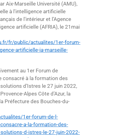
ar Aix-Marseille Université (AMU),
le à l'intelligence artificielle
nçais de l'intérieur et l’Agence
igence artificielle (AFRIA), le 21mai
fr/fr/public/actualites/1er-forum-
igence-artificielle-ia-marseille-
ctivement au 1er Forum de
elle consacré à la formation des
solutions d’Istres le 27 juin 2022,
 Provence-Alpes Côte d’Azur, la
, la Préfecture des Bouches-du-
ctualites/1er-forum-de-l-
le-consacre-a-la-formation-des-
-solutions-d-istres-le-27-juin-2022-