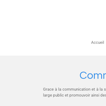
Passer
au
contenu
principal
Accueil
Commu
Grace à la communication et à la se
large public et promouvoir ainsi des